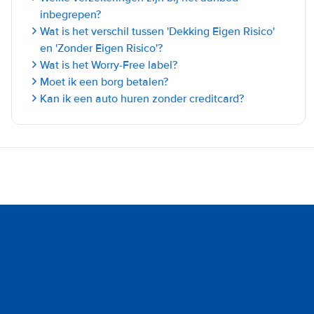
inbegrepen?
Wat is het verschil tussen 'Dekking Eigen Risico'
en 'Zonder Eigen Risico'?
Wat is het Worry-Free label?
Moet ik een borg betalen?
Kan ik een auto huren zonder creditcard?