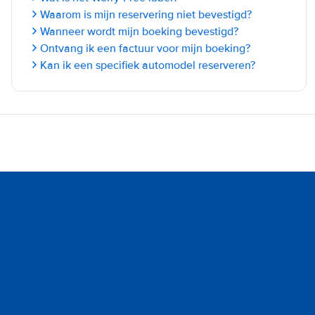
Waarom is mijn reservering niet bevestigd?
Wanneer wordt mijn boeking bevestigd?
Ontvang ik een factuur voor mijn boeking?
Kan ik een specifiek automodel reserveren?